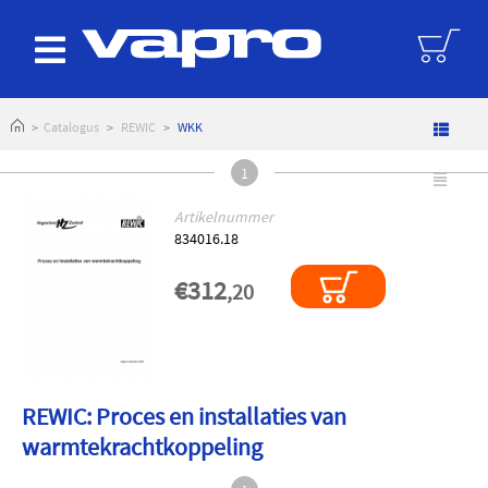
logoAltText
Catalogus
REWIC
WKK
1
Artikelnummer
834016.18
€312
,20
REWIC: Proces en installaties van
warmtekrachtkoppeling